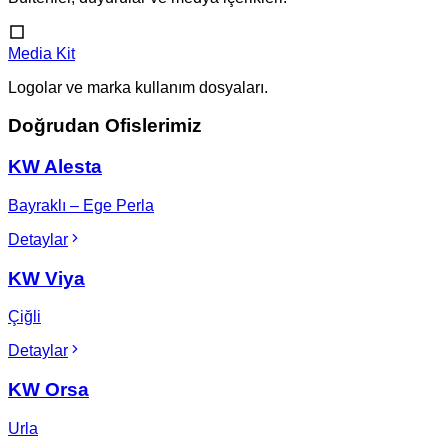
Media Kit
Logolar ve marka kullanım dosyaları.
Doğrudan Ofislerimiz
KW Alesta
Bayraklı – Ege Perla
Detaylar
KW Viya
Çiğli
Detaylar
KW Orsa
Urla