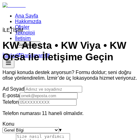
Ana Sayfa
Hakkımızda
Ofisler
İLETİŞİM
Teknoloji
İletişim
KW Alesta • KW Viya • KW
Kurumsal
Orsa ile İletişime Geçin
İlanlar
Danışman Ol
Hangi konuda destek arıyorsun? Formu doldur; seni doğru
ofise yönlendirelim. İzmir’de üç lokasyonda hizmet veriyoruz.
Ad Soyad
E-posta
Telefon
Telefon numarası 11 haneli olmalıdır.
Konu
▾